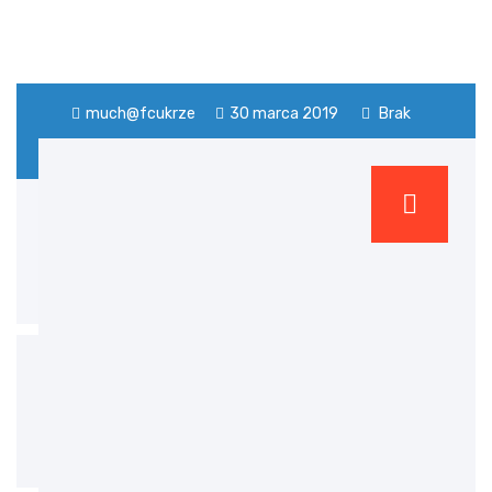
much@fcukrze
30 marca 2019
Brak
komentarzy
Square Paper Book