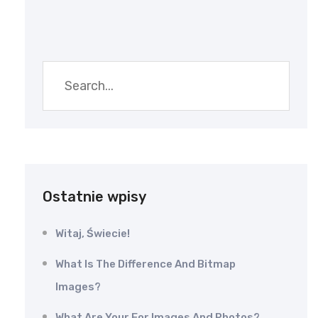
Ostatnie wpisy
Witaj, Świecie!
What Is The Difference And Bitmap
Images?
What Are Your For Images And Photos?