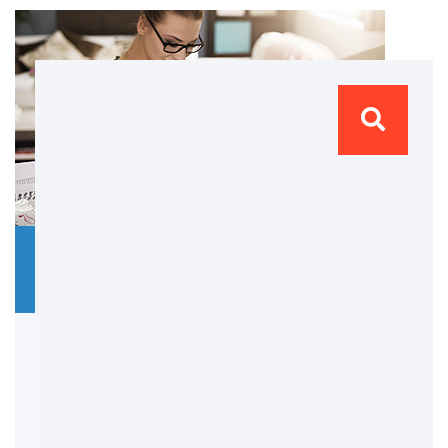
much@fcukrze
28 marca 2019
Brak
komentarzy
Our Promises
Praesent dapibus eleifend augue eget ipsum
sollicitudin velit malesuada eu liquam bland